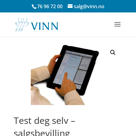
Skip
76 96 72 00
salg@vinn.no
to
content
Test deg selv –
salgsbevilling