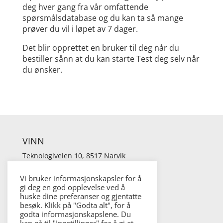
deg hver gang fra vår omfattende
spørsmålsdatabase og du kan ta så mange
prøver du vil i løpet av 7 dager.
Det blir opprettet en bruker til deg når du
bestiller sånn at du kan starte Test deg selv når
du ønsker.
VINN
Teknologiveien 10, 8517 Narvik
Org.nr. 947 814 125 MVA
Vi bruker informasjonskapsler for å
gi deg en god opplevelse ved å
huske dine preferanser og gjentatte
KONTAKT
besøk. Klikk på "Godta alt", for å
Telefon: 76 96 72 00
godta informasjonskapslene. Du
E-post:
salg@vinn.no