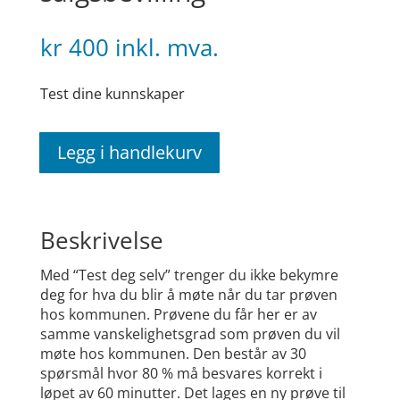
kr
400
inkl. mva.
Test dine kunnskaper
Legg i handlekurv
Test
deg
selv
-
Beskrivelse
salgsbevilling
antall
Med “Test deg selv” trenger du ikke bekymre
deg for hva du blir å møte når du tar prøven
hos kommunen. Prøvene du får her er av
samme vanskelighetsgrad som prøven du vil
møte hos kommunen. Den består av 30
spørsmål hvor 80 % må besvares korrekt i
løpet av 60 minutter. Det lages en ny prøve til