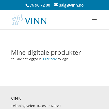
Skip
76 96 72 00
salg@vinn.no
to
content
Mine digitale produkter
You are not logged in.
Click here
to login.
VINN
Teknologiveien 10, 8517 Narvik